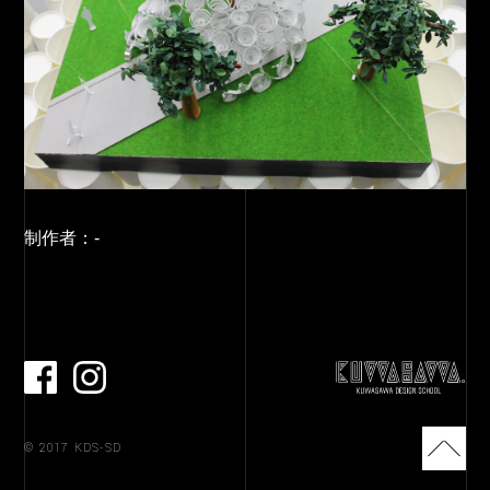
制作者：
-
facebook
Instagram
TO
© 2017 KDS-SD