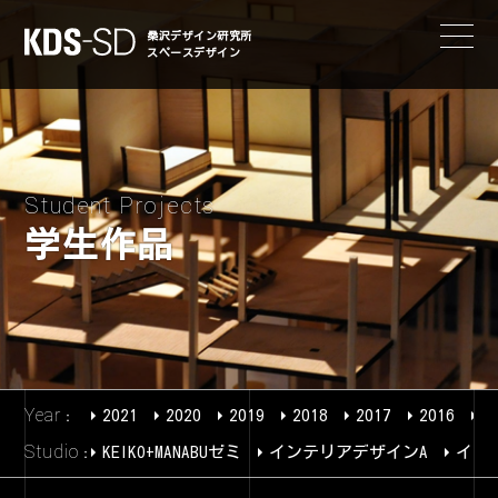
KDS-SD
桑沢デザイン研究所
スペースデザイン
Student Projects
学生作品
Year
2021
2020
2019
2018
2017
2016
2
Studio
KEIKO+MANABUゼミ
インテリアデザインA
イン