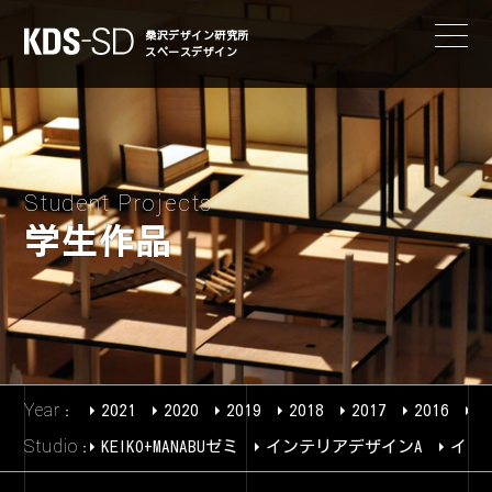
KDS-SD
桑沢デザイン研究所
スペースデザイン
Student Projects
学生作品
Year
2021
2020
2019
2018
2017
2016
2
Studio
KEIKO+MANABUゼミ
インテリアデザインA
イン