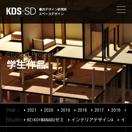
KDS-SD
桑沢デザイン研究所
スペースデザイン
Student Projects
学生作品
Year
2021
2020
2019
2018
2017
2016
2
Studio
KEIKO+MANABUゼミ
インテリアデザインA
イン