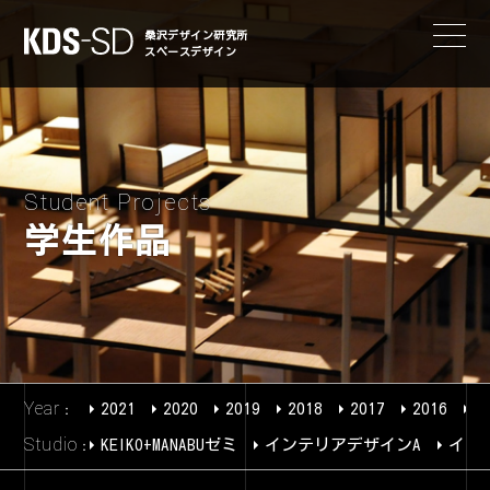
KDS-SD
桑沢デザイン研究所
スペースデザイン
Student Projects
学生作品
Year
2021
2020
2019
2018
2017
2016
2
Studio
KEIKO+MANABUゼミ
インテリアデザインA
イン