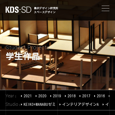
KDS-SD
桑沢デザイン研究所
スペースデザイン
Student Projects
学生作品
Year
2021
2020
2019
2018
2017
2016
2
Studio
KEIKO+MANABUゼミ
インテリアデザインA
イン