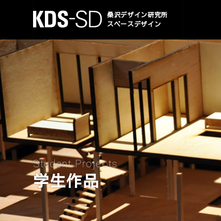
KDS-SD
桑沢デザイン研究所
スペースデザイン
Student Projects
学生作品