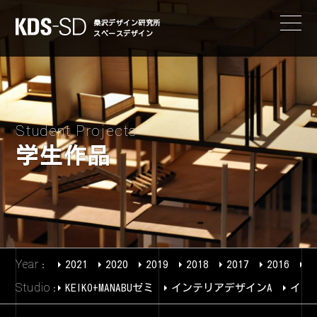
KDS-SD
桑沢デザイン研究所
スペースデザイン
Student Projects
学生作品
Year
2021
2020
2019
2018
2017
2016
2
Studio
KEIKO+MANABUゼミ
インテリアデザインA
イン