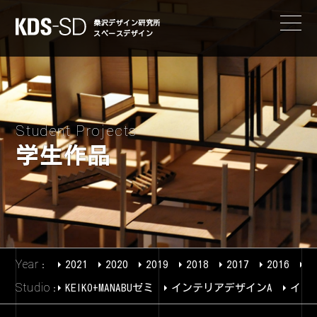
KDS-SD
桑沢デザイン研究所
スペースデザイン
Student Projects
学生作品
Year
2021
2020
2019
2018
2017
2016
2
Studio
KEIKO+MANABUゼミ
インテリアデザインA
イン