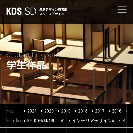
KDS-SD
桑沢デザイン研究所
スペースデザイン
Student Projects
学生作品
Year
2021
2020
2019
2018
2017
2016
2
Studio
KEIKO+MANABUゼミ
インテリアデザインA
イン