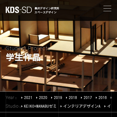
KDS-SD
桑沢デザイン研究所
スペースデザイン
Student Projects
学生作品
Year
2021
2020
2019
2018
2017
2016
2
Studio
KEIKO+MANABUゼミ
インテリアデザインA
イン