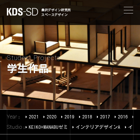
KDS-SD
桑沢デザイン研究所
スペースデザイン
Student Projects
学生作品
Year
2021
2020
2019
2018
2017
2016
2
Studio
KEIKO+MANABUゼミ
インテリアデザインA
イン