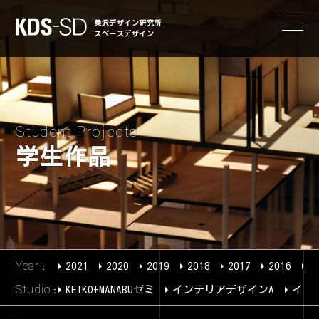
KDS-SD
桑沢デザイン研究所
スペースデザイン
Student Projects
学生作品
Year
2021
2020
2019
2018
2017
2016
2
Studio
KEIKO+MANABUゼミ
インテリアデザインA
イン