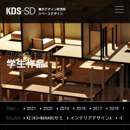
KDS-SD
桑沢デザイン研究所
スペースデザイン
Student Projects
学生作品
Year
2021
2020
2019
2018
2017
2016
2
Studio
KEIKO+MANABUゼミ
インテリアデザインA
イン