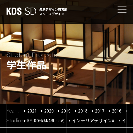
KDS-SD
桑沢デザイン研究所
スペースデザイン
Student Projects
学生作品
Year
2021
2020
2019
2018
2017
2016
2
Studio
KEIKO+MANABUゼミ
インテリアデザインA
イン