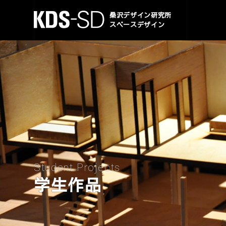
KDS-SD
桑沢デザイン研究所
スペースデザイン
Student Projects
学生作品