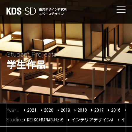
KDS-SD
桑沢デザイン研究所
スペースデザイン
Student Projects
学生作品
Year
2021
2020
2019
2018
2017
2016
2
Studio
KEIKO+MANABUゼミ
インテリアデザインA
イン