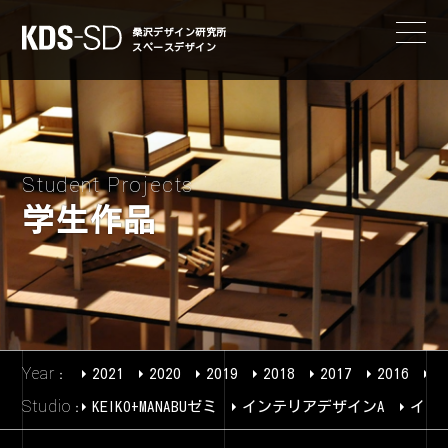
KDS-SD
桑沢デザイン研究所
スペースデザイン
Student Projects
学生作品
Year
2021
2020
2019
2018
2017
2016
2
Studio
KEIKO+MANABUゼミ
インテリアデザインA
イン