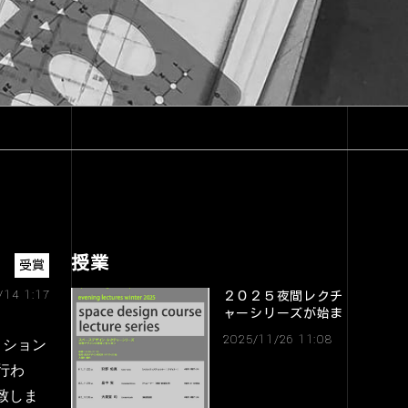
授業
受賞
/14 1:17
２０２５夜間レクチ
ャーシリーズが始ま
りました。
2025/11/26 11:08
ィション
て行わ
致しま