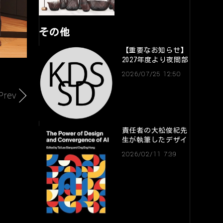
その他
【重要なお知らせ】
2027年度より夜間部
SD専攻はXD専攻に
2026/07/25 12:50
移行します
Prev
責任者の大松俊紀先
生が執筆したデザイ
ン関連の海外書籍が
2026/02/11 7:39
出版されました