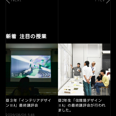
新着 注目の授業
昼３年「インテリアデザイ
昼2年生「住環境デザイン
ンⅢA」最終講評会
ⅡA」の最終講評会が行われ
ました。
2026/08/06 5:48