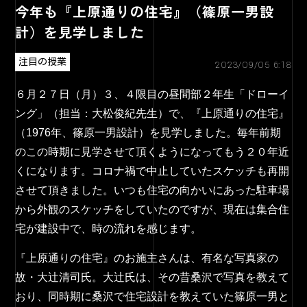
今年も『上原通りの住宅』（篠原一男設
計）を見学しました
注目の授業
2023/09/05 6:18
６月２７日（月）３、４限目の昼間部２年生「ドローイ
ング」（担当：大松俊紀先生）で、『上原通りの住宅』
（1976年、篠原一男設計）を見学しました。毎年前期
のこの時期に見学させて頂くようになってもう２０年近
くになります。コロナ禍で中止していたスケッチも再開
させて頂きました。いつも住宅の向かいにあった駐車場
から外観のスケッチをしていたのですが、現在は集合住
宅が建設中で、時の流れを感じます。
『上原通りの住宅』のお施主さんは、有名な写真家の
故・大辻清司氏。大辻氏は、その昔桑沢で写真を教えて
おり、同時期に桑沢で住宅設計を教えていた篠原一男と