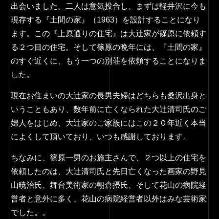
出会いました。二人は意気投合し、まずは軽井沢に今も
現存する『土間の家』（1963）を設計することになり
ます。この『上原通りの住宅』は大辻家が篠原に依頼す
る２つ目の住宅。そして篠原の晩年には、『土間の家』
のすぐ近くに、もう一つの別荘を依頼することになりま
した。
現在お住まいの大辻家の長男夫婦はどちらも桑沢出身と
いうこともあり、数年前に亡くなられた大辻清司氏のご
婦人をはじめ、大辻家のご家族にはこの２０年近く本当
によくして頂いており、いつも感謝しております。
ちなみに、篠原一男のお施主さんで、２つ以上の住宅を
依頼したのは、大辻清司氏と先日亡くなった画家の野見
山暁治氏、舞台美術家の朝倉摂氏、そして花山の病院経
営者と意外に多く、花山の病院経営者以外はみな芸術家
でした。。