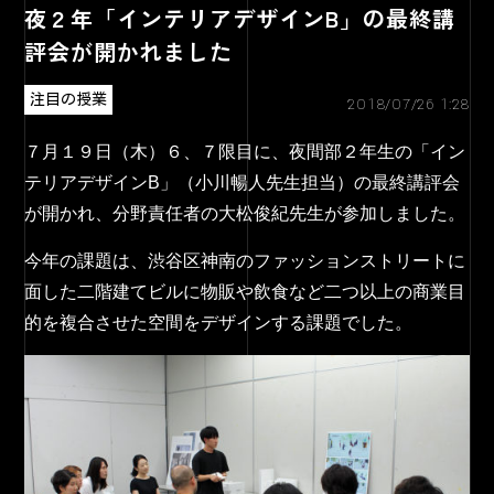
夜２年「インテリアデザインB」の最終講
評会が開かれました
注目の授業
2018/07/26 1:28
７月１９日（木）６、７限目に、夜間部２年生の「イン
テリアデザインB」（小川暢人先生担当）の最終講評会
が開かれ、分野責任者の大松俊紀先生が参加しました。
今年の課題は、渋谷区神南のファッションストリートに
面した二階建てビルに物販や飲食など二つ以上の商業目
的を複合させた空間をデザインする課題でした。