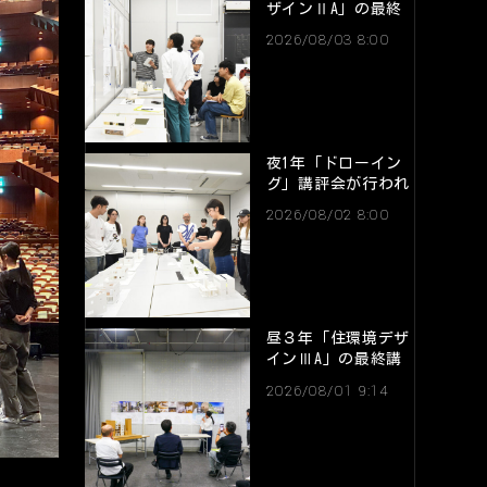
ザインⅡA」の最終
講評会が行われまし
2026/08/03 8:00
た。
夜1年「ドローイン
グ」講評会が行われ
ました。
2026/08/02 8:00
昼３年「住環境デザ
インⅢA」の最終講
評会が行われまし
2026/08/01 9:14
た。