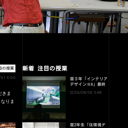
新着 注目の授業
目の授業
/31 6:00
昼３年「インテリア
デザインⅢA」最終
講評会
2026/08/06 5:48
だきま
となりま
昼2年生「住環境デ