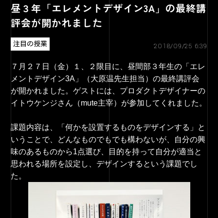
昼３年「エレメントデザイン3A」の最終講
評会が開かれました
注目の授業
2018/09/25 6:39
７月２７日（金）１、２限目に、昼間部３年生の「
エレ
メントデザイン3A」（大原温先生担当）
の最終講評会
が開かれました。ゲストには、
プロダクトデザイナーの
イトウケンジさん（mute主宰）
が参加してくれました。
課題内容は、「何かを設置するものをデザインする」
と
いうことで、どんなものでもでも構わないが、自分の興
味のある
ものから
1
点選び、
目的を持って自分が適当と
思われる場所を設定し、
デザインするという課題でし
た。