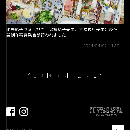
比護結子ゼミ（担当 比護結子先生、大松俊紀先生）の卒
業制作審査発表が行われました
2024/04/02 11:37
3
4
5
6
7
10
«
...
...
...
Last
First
»
facebook
Instagram
TO